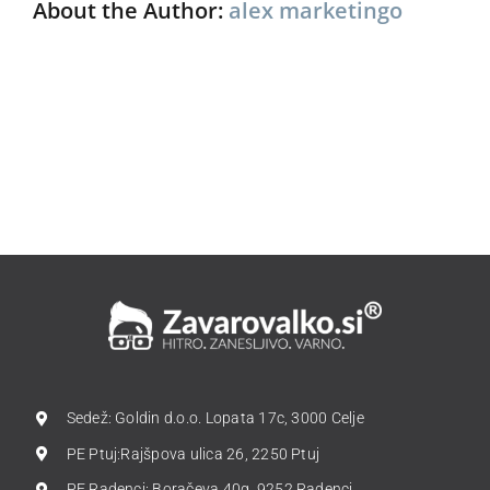
About the Author:
alex marketingo
Sedež: Goldin d.o.o. Lopata 17c, 3000 Celje
PE Ptuj:Rajšpova ulica 26, 2250 Ptuj
PE Radenci: Boračeva 40g, 9252 Radenci