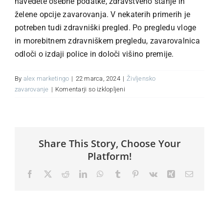
navedete osebne podatke, zdravstveno stanje in
želene opcije zavarovanja. V nekaterih primerih je
potreben tudi zdravniški pregled. Po pregledu vloge
O nas
in morebitnem zdravniškem pregledu, zavarovalnica
odloči o izdaji police in določi višino premije.
Kontakt
By
alex marketingo
|
22 marca, 2024
|
Življensko
za
zavarovanje
|
Komentarji so izklopljeni
MOJ PORTAL
Kako
poteka
postopek
sklenitve
Share This Story, Choose Your
življenjskega
zavarovanja?
Platform!
Facebook
X
Reddit
LinkedIn
WhatsApp
Tumblr
Pinterest
Vk
Xing
Email