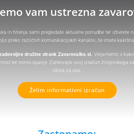
čemo vam ustrezna zavaro
iska in hitenja sami pregledate aktualne ponudbe ter izberete
o preko različnih komunikacijskih kanalov, če imate kakršnak
 zadovoljne družine strank Zavarovalko.si.
Verjamemo v kakov
rnost ter mirno spanje. Zahtevajte svoj izračun življenskega 
izbira za vas.
Želim informativni izračun
Zastopamo: