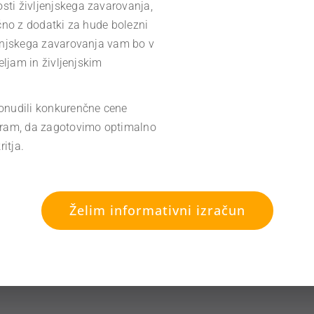
i življenjskega zavarovanja,
učno z dodatki za hude bolezni
jenjskega zavarovanja vam bo v
eljam in življenjskim
onudili konkurenčne cene
meram, da zagotovimo optimalno
itja.
Želim informativni izračun