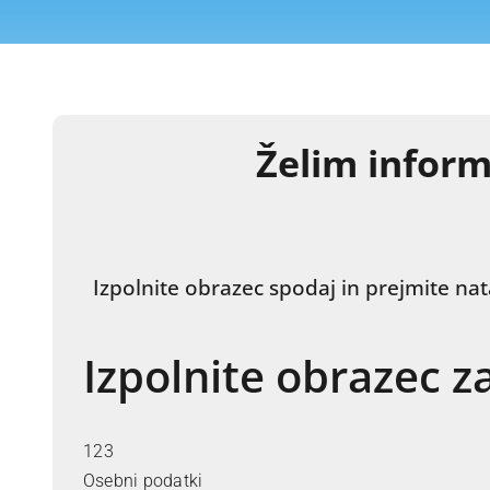
Želim inform
Izpolnite obrazec spodaj in prejmite nat
Izpolnite obrazec z
1
2
3
Osebni podatki