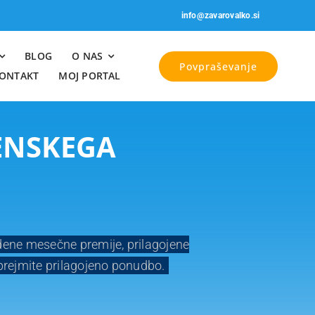
info@zavarovalko.si
BLOG
O NAS
Povpraševanje
ONTAKT
MOJ PORTAL
ENSKEGA
dene mesečne premije, prilagojene
prejmite prilagojeno ponudbo.