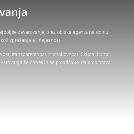
vanja
 najboljše zavarovanje, brez obiska agenta na domu.
oli vprašanja ali nejasnosti.
ost, transparentnost in strokovnost. Skupaj bomo
zavarovanja še danes in se prepričajte, da smo prava