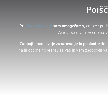
Poiš
Pri
Zavarovalko.si
vam omogočamo,
da brez prit
Vendar smo vam vedno na volj
Zaupajte nam svoje zavarovanje in postanite del
našli optimalno rešitev za vas in vam zagotovili va