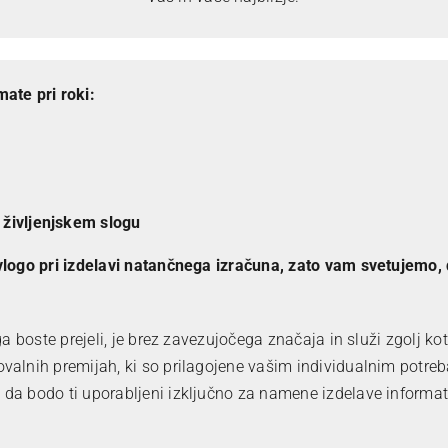
ate pri roki:
 življenjskem slogu
 vlogo pri izdelavi natančnega izračuna, zato vam svetujemo,
ga boste prejeli, je brez zavezujočega značaja in služi zgolj k
valnih premijah, ki so prilagojene vašim individualnim potr
da bodo ti uporabljeni izključno za namene izdelave informa