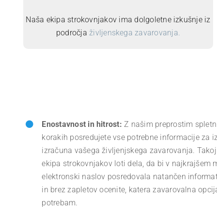
Naša ekipa strokovnjakov ima dolgoletne izkušnje iz
področja
življenskega zavarovanja.
Enostavnost in hitrost:
Z našim preprostim spletn
korakih posredujete vse potrebne informacije za 
izračuna vašega življenjskega zavarovanja. Takoj
ekipa strokovnjakov loti dela, da bi v najkrajše
elektronski naslov posredovala natančen informati
in brez zapletov ocenite, katera zavarovalna opci
potrebam.