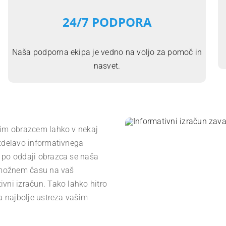
24/7 PODPORA
Naša podporna
ekipa
je vedno na voljo za pomoč in
nasvet.
im obrazcem lahko v nekaj
izdelavo informativnega
 po oddaji obrazca se naša
m možnem času na vaš
vni izračun. Tako lahko hitro
ja najbolje ustreza vašim