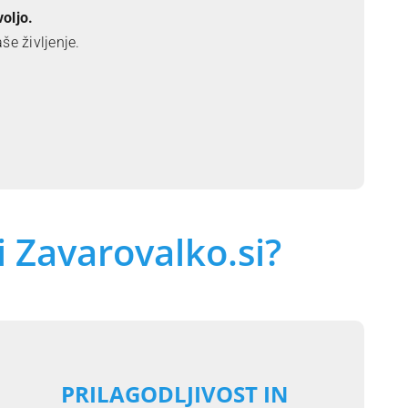
oljo.
e življenje.
i Zavarovalko.si?
PRILAGODLJIVOST IN