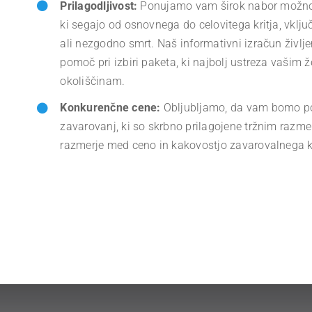
Prilagodljivost:
Ponujamo vam širok nabor možnost
ki segajo od osnovnega do celovitega kritja, vklj
ali nezgodno smrt. Naš informativni izračun živl
pomoč pri izbiri paketa, ki najbolj ustreza vašim ž
okoliščinam.
Konkurenčne cene:
Obljubljamo, da vam bomo p
zavarovanj, ki so skrbno prilagojene tržnim raz
razmerje med ceno in kakovostjo zavarovalnega kr