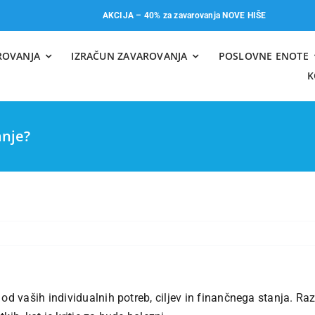
AKCIJA – 40% za zavarovanja NOVE HIŠE
ROVANJA
IZRAČUN ZAVAROVANJA
POSLOVNE ENOTE
K
anje?
 vaših individualnih potreb, ciljev in finančnega stanja. Razmisl