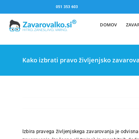
Skip
051 353 603
to
content
DOMOV
ZAVA
Kako izbrati pravo življenjsko zavarov
Izbira pravega življenjskega zavarovanja je odvisna od