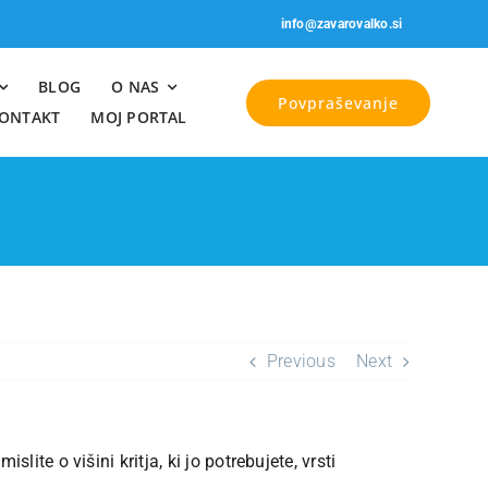
info@zavarovalko.si
BLOG
O NAS
Povpraševanje
ONTAKT
MOJ PORTAL
Previous
Next
ite o višini kritja, ki jo potrebujete, vrsti