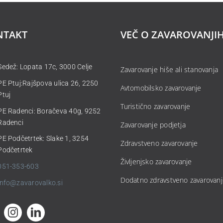
NTAKT
VEČ O ZAVAROVANJI
Sedež: Lopata 17c, 3000 Celje
Zavarovanje hiše ali stanovanja
PE Ptuj:Rajšpova ulica 26, 2250
Avtomobilsko zavarovanje
Ptuj
Turistično zavarovanje
PE Radenci: Boračeva 40g, 9252
Radenci
Zavarovanje podjetja
PE Podčetrtek: Slake 1, 3254
Zdravstveno zavarovanje
Podčetrtek
Življenjsko zavarovanje
051-353-603
Dodatno zdravstveno zavarovan
info@zavarovalko.si