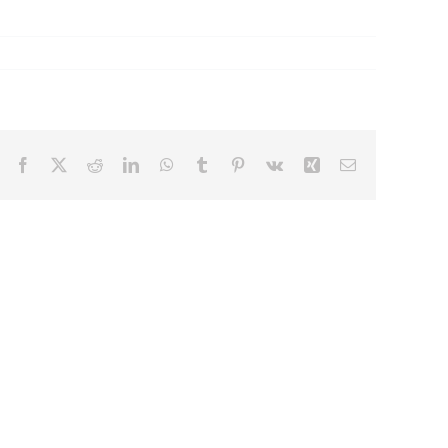
Facebook
X
Reddit
LinkedIn
WhatsApp
Tumblr
Pinterest
Vk
Xing
Email