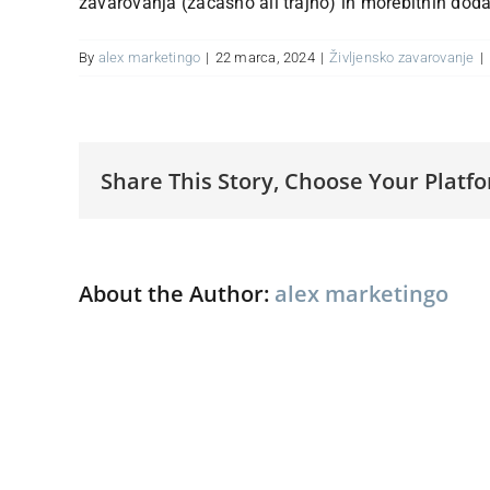
zavarovanja (začasno ali trajno) in morebitnih dodatk
By
alex marketingo
|
22 marca, 2024
|
Življensko zavarovanje
|
Share This Story, Choose Your Platf
About the Author:
alex marketingo