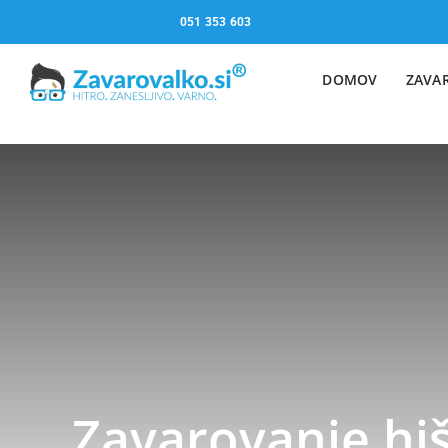
Skip
051 353 603
to
content
DOMOV
ZAVA
Zavarovanje hiš