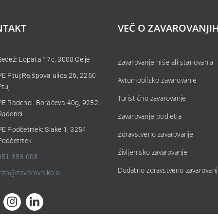
NTAKT
VEČ O ZAVAROVANJI
Sedež: Lopata 17c, 3000 Celje
Zavarovanje hiše ali stanovanja
PE Ptuj:Rajšpova ulica 26, 2250
Avtomobilsko zavarovanje
Ptuj
Turistično zavarovanje
PE Radenci: Boračeva 40g, 9252
Radenci
Zavarovanje podjetja
PE Podčetrtek: Slake 1, 3254
Zdravstveno zavarovanje
Podčetrtek
Življenjsko zavarovanje
051-353-603
Dodatno zdravstveno zavarovan
info@zavarovalko.si