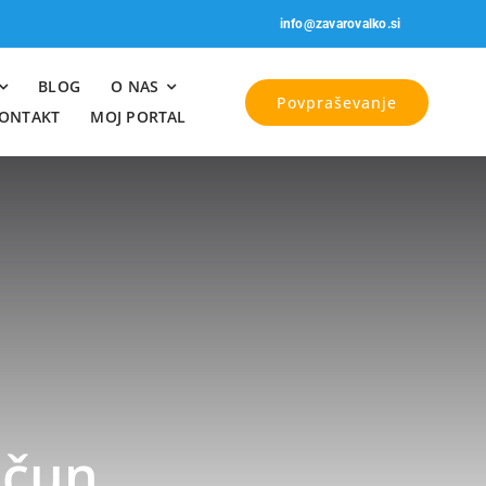
info@zavarovalko.si
BLOG
O NAS
Povpraševanje
ONTAKT
MOJ PORTAL
ačun