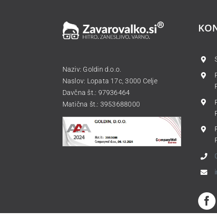
KO
Naziv: Goldin d.o.o.
Naslov: Lopata 17c, 3000 Celje
Davčna št.: 97936464
Matična št.: 3953688000