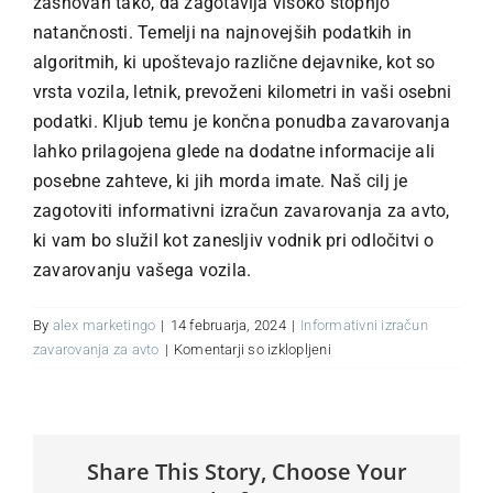
zasnovan tako, da zagotavlja visoko stopnjo
natančnosti. Temelji na najnovejših podatkih in
algoritmih, ki upoštevajo različne dejavnike, kot so
O nas
vrsta vozila, letnik, prevoženi kilometri in vaši osebni
podatki. Kljub temu je končna ponudba zavarovanja
Kontakt
lahko prilagojena glede na dodatne informacije ali
posebne zahteve, ki jih morda imate. Naš cilj je
MOJ PORTAL
zagotoviti informativni izračun zavarovanja za avto,
ki vam bo služil kot zanesljiv vodnik pri odločitvi o
zavarovanju vašega vozila.
By
alex marketingo
|
14 februarja, 2024
|
Informativni izračun
za
zavarovanja za avto
|
Komentarji so izklopljeni
Kako
natančen
je
vaš
Share This Story, Choose Your
informativni