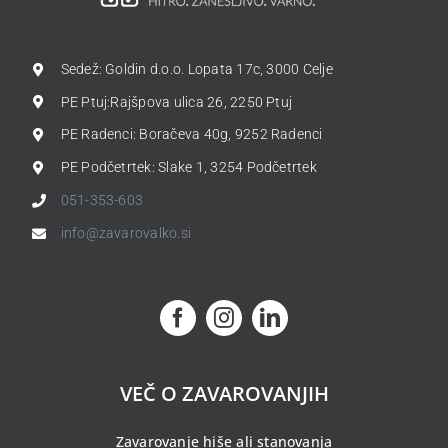
Sedež: Goldin d.o.o. Lopata 17c, 3000 Celje
PE Ptuj:Rajšpova ulica 26, 2250 Ptuj
PE Radenci: Boračeva 40g, 9252 Radenci
PE Podčetrtek: Slake 1, 3254 Podčetrtek
051-353-603
info@zavarovalko.si
VEČ O ZAVAROVANJIH
Zavarovanje hiše ali stanovanja