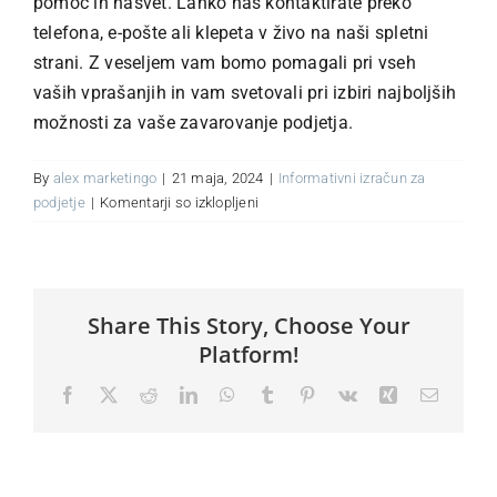
pomoč in nasvet. Lahko nas kontaktirate preko
telefona, e-pošte ali klepeta v živo na naši spletni
strani. Z veseljem vam bomo pomagali pri vseh
O nas
vaših vprašanjih in vam svetovali pri izbiri najboljših
možnosti za vaše zavarovanje podjetja.
Kontakt
By
alex marketingo
|
21 maja, 2024
|
Informativni izračun za
za
podjetje
|
Komentarji so izklopljeni
MOJ PORTAL
Kaj
naj
storim,
če
Share This Story, Choose Your
imam
dodatna
Platform!
vprašanja
Facebook
X
Reddit
LinkedIn
WhatsApp
Tumblr
Pinterest
Vk
Xing
Email
ali
potrebujem
pomoč
pri
izbiri