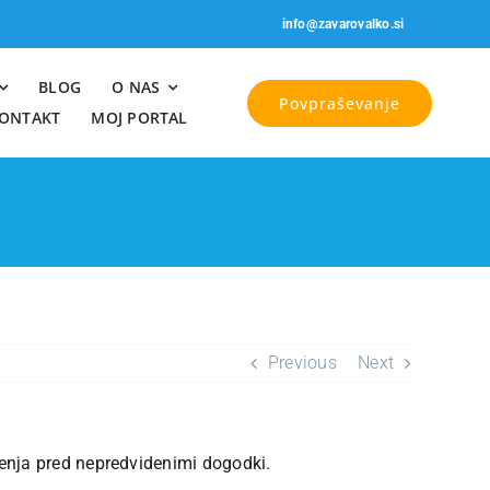
info@zavarovalko.si
BLOG
O NAS
Povpraševanje
ONTAKT
MOJ PORTAL
Previous
Next
ženja pred nepredvidenimi dogodki.