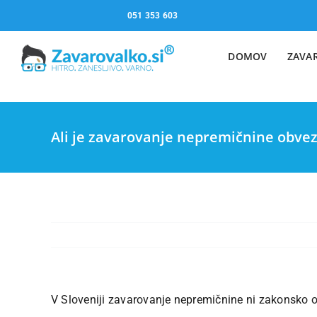
Skip
051 353 603
to
content
DOMOV
ZAVA
Ali je zavarovanje nepremičnine obve
V Sloveniji zavarovanje nepremičnine ni zakonsko o