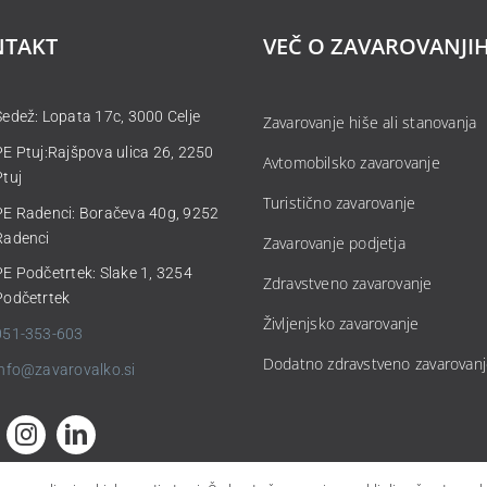
NTAKT
VEČ O ZAVAROVANJI
Sedež: Lopata 17c, 3000 Celje
Zavarovanje hiše ali stanovanja
PE Ptuj:Rajšpova ulica 26, 2250
Avtomobilsko zavarovanje
Ptuj
Turistično zavarovanje
PE Radenci: Boračeva 40g, 9252
Radenci
Zavarovanje podjetja
PE Podčetrtek: Slake 1, 3254
Zdravstveno zavarovanje
Podčetrtek
Življenjsko zavarovanje
051-353-603
Dodatno zdravstveno zavarovan
info@zavarovalko.si