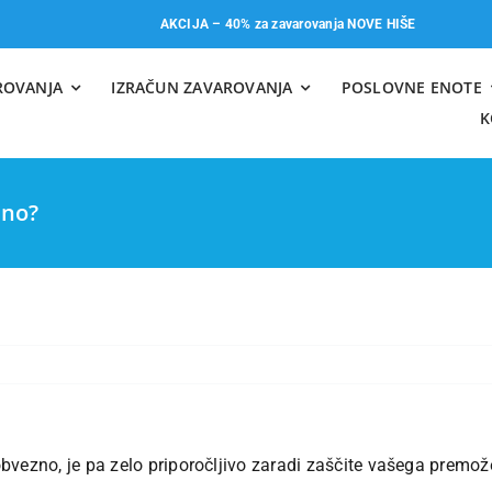
AKCIJA – 40% za zavarovanja NOVE HIŠE
ROVANJA
IZRAČUN ZAVAROVANJA
POSLOVNE ENOTE
K
zno?
bvezno, je pa zelo priporočljivo zaradi zaščite vašega premo